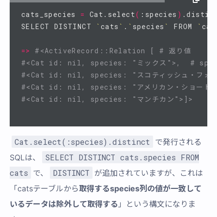
cats_species 
=
 Cat.select
(
:species
)
.distinc
SELECT DISTINCT 
`
cats
`
.
`
species
`
 FROM 
`
cat
=>
#<ActiveRecord::Relation [ # 返り値
#<Cat id: nil, species: "ミックス">,  # 
#<Cat id: nil, species: "スコティッシュ・フォ
#<Cat id: nil, species: "アメリカン・ショート
#<Cat id: nil, species: "マンチカン">]>
Cat.select(:species).distinct
で発行される
SELECT DISTINCT cats.species FROM
SQLは、
cats
DISTINCT
で、
が追加されていますが、これは
「catsテーブルから
取得するspecies列の値が一致して
いるデータは除外して取得する
」という構文になりま