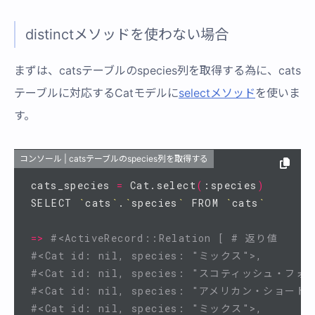
distinctメソッドを使わない場合
まずは、catsテーブルのspecies列を取得する為に、cats
テーブルに対応するCatモデルに
selectメソッド
を使いま
す。
コンソール | catsテーブルのspecies列を取得する
cats_species 
=
 Cat.select
(
:species
)
SELECT 
`
cats
`
.
`
species
`
 FROM 
`
cats
`
=>
#<ActiveRecord::Relation [ # 返り値
#<Cat id: nil, species: "ミックス">,      
#<Cat id: nil, species: "スコティッシュ・フォ
#<Cat id: nil, species: "アメリカン・ショート
#<Cat id: nil, species: "ミックス">,      