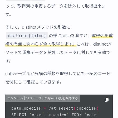
って、取得列の重複するデータを除外して取得出来ま
す。
そして、distinctメソッドの引数に
distinct(false)
の様にfalseを渡すと、
取得列を重
複の有無に関わらず全て取得します。
これは、distinctメ
ソッドで重複データを除外したデータに対しても有効で
す。
catsテーブルから猫の種類を取得していた下記のコード
を例にして確認していきます。
コンソール | catsテーブルのspecies列を取得する
cats_species 
=
 Cat.select
(
:species
)
SELECT 
`
cats
`
.
`
species
`
 FROM 
`
cats
`