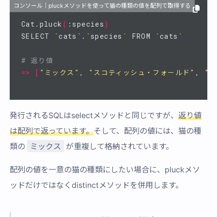
コンソール｜pluckメソッドを使って猫の種類の値を配列で取得する
Cat.pluck
(
:species
)
SELECT 
`
cats
`
.
`
species
`
 FROM 
`
cats
`
# 返り値
=>
[
"ミックス"
, 
"スコティッシュ・フォールド"
, 
"
発行されるSQLはselectメソッドと同じですが、
返り値
は配列で返っています。
そして、配列の値には、猫の種
ミックス
類の
が重複して格納されています。
配列の値を一意の猫の種類にしたい場合に、pluckメソ
ッドだけではなくdistinctメソッドを併用します。