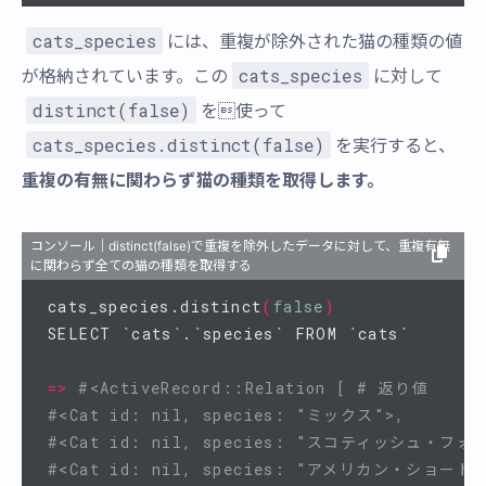
cats_species
には、重複が除外された猫の種類の値
cats_species
が格納されています。この
に対して
distinct(false)
を使って
cats_species.distinct(false)
を実行すると、
重複の有無に関わらず猫の種類を取得します。
コンソール｜distinct(false)で重複を除外したデータに対して、重複有無
に関わらず全ての猫の種類を取得する
cats_species.distinct
(
false
)
SELECT 
`
cats
`
.
`
species
`
 FROM 
`
cats
`
=>
#<ActiveRecord::Relation [ # 返り値
#<Cat id: nil, species: "ミックス">,      
#<Cat id: nil, species: "スコティッシュ・フォ
#<Cat id: nil, species: "アメリカン・ショート