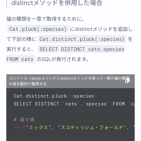
distinctメソッドを併用した場合
猫の種類を一意で取得するために、
Cat.pluck(:species)
にdistinctメソッドを追加し
Cat.distinct.pluck(:species)
て下記の様に
を
SELECT DISTINCT cats.species
実行すると、
FROM cats
のSQLが発行されます。
コンソール｜pluckメソッドとdistinctメソッドを使って一意の猫の種類
の値を配列で取得する
Cat.distinct.pluck
(
:species
)
SELECT DISTINCT 
`
cats
`
.
`
species
`
 FROM 
`
cat
# 返り値
=>
[
"ミックス"
, 
"スコティッシュ・フォールド"
, 
"