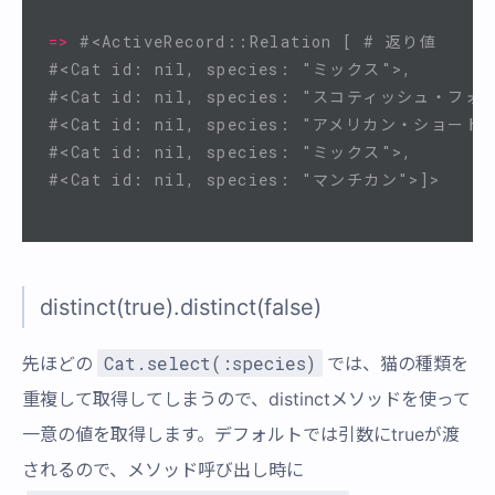
=>
#<ActiveRecord::Relation [ # 返り値
#<Cat id: nil, species: "ミックス">,      
#<Cat id: nil, species: "スコティッシュ・フォ
#<Cat id: nil, species: "アメリカン・ショート
#<Cat id: nil, species: "ミックス">,      
#<Cat id: nil, species: "マンチカン">]>
distinct(true).distinct(false)
Cat.select(:species)
先ほどの
では、猫の種類を
重複して取得してしまうので、distinctメソッドを使って
一意の値を取得します。デフォルトでは引数にtrueが渡
されるので、メソッド呼び出し時に