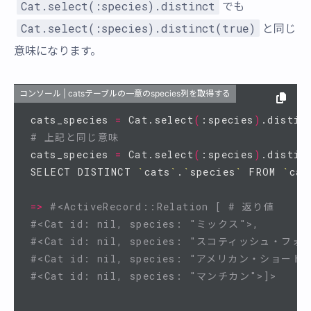
Cat.select(:species).distinct
でも
Cat.select(:species).distinct(true)
と同じ
意味になります。
コンソール | catsテーブルの一意のspecies列を取得する
cats_species 
=
 Cat.select
(
:species
)
# 上記と同じ意味
cats_species 
=
 Cat.select
(
:species
)
.distin
SELECT DISTINCT 
`
cats
`
.
`
species
`
 FROM 
`
cat
=>
#<ActiveRecord::Relation [ # 返り値
#<Cat id: nil, species: "ミックス">, 
#<Cat id: nil, species: "スコティッシュ・フォ
#<Cat id: nil, species: "アメリカン・ショート
#<Cat id: nil, species: "マンチカン">]>