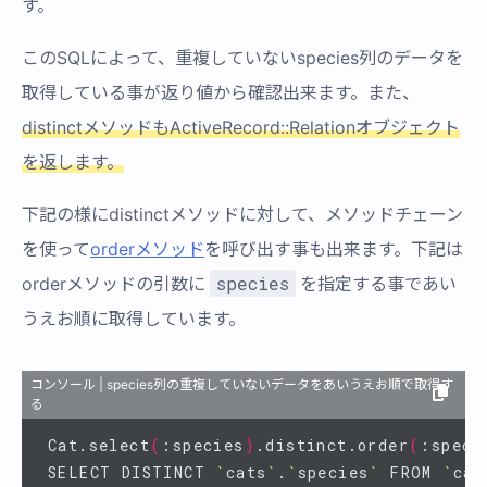
す。
このSQLによって、重複していないspecies列のデータを
取得している事が返り値から確認出来ます。また、
distinctメソッドもActiveRecord::Relationオブジェクト
を返します。
下記の様にdistinctメソッドに対して、メソッドチェーン
を使って
orderメソッド
を呼び出す事も出来ます。下記は
species
orderメソッドの引数に
を指定する事であい
うえお順に取得しています。
コンソール | species列の重複していないデータをあいうえお順で取得す
る
Cat.select
(
:species
)
.distinct.order
(
:speci
SELECT DISTINCT 
`
cats
`
.
`
species
`
 FROM 
`
cat