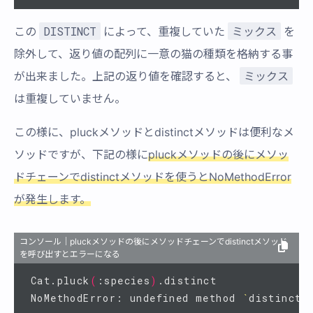
DISTINCT
ミックス
この
によって、重複していた
を
除外して、返り値の配列に一意の猫の種類を格納する事
ミックス
が出来ました。上記の返り値を確認すると、
は重複していません。
この様に、pluckメソッドとdistinctメソッドは便利なメ
ソッドですが、下記の様に
pluckメソッドの後にメソッ
ドチェーンでdistinctメソッドを使うとNoMethodError
が発生します。
コンソール｜pluckメソッドの後にメソッドチェーンでdistinctメソッド
を呼び出すとエラーになる
Cat.pluck
(
:species
)
.distinct

NoMethodError: undefined method 
`
distinct
'