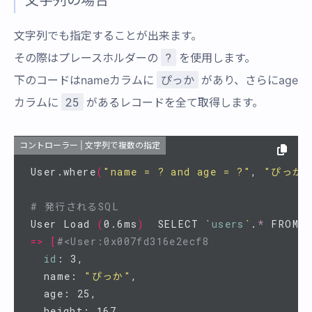
文字列でも指定することが出来ます。
?
その際はプレースホルダーの
を使用します。
ぴっか
下のコードはnameカラムに
があり、さらにage
25
カラムに
があるレコードを全て取得します。
コントローラー | 文字列で複数の指定
User.where
(
"name = ? and age = ?"
, 
"ぴっか"
# 発行されるSQL
User Load 
(
0.6ms
)
  SELECT 
`
users
`
.
*
 FROM 
`
=>
[
#<User:0x007fd316e2ecf8
id
: 3,

  name: 
"ぴっか"
,

  age: 25,

  height: 167,
