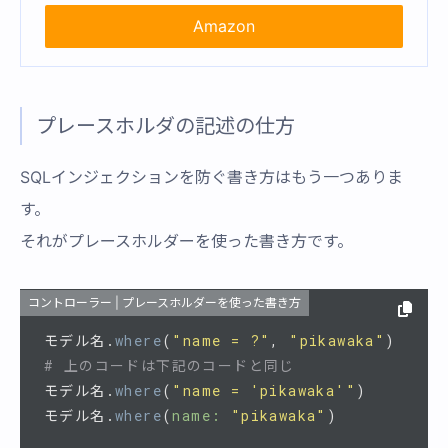
Amazon
プレースホルダの記述の仕方
SQLインジェクションを防ぐ書き方はもう一つありま
す。
それがプレースホルダーを使った書き方です。
コントローラー | プレースホルダーを使った書き方
モデル名
.
where
(
"name = ?"
,
"pikawaka"
)
# 上のコードは下記のコードと同じ
モデル名
.
where
(
"name = 'pikawaka'"
)
モデル名
.
where
(
name: 
"pikawaka"
)