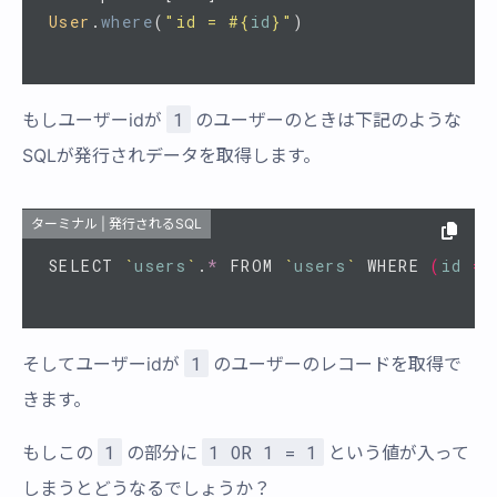
User
.
where
(
"id = 
#{
id
}
"
)
1
もしユーザーidが
のユーザーのときは下記のような
SQLが発行されデータを取得します。
ターミナル | 発行されるSQL
SELECT 
`
users
`
.
*
 FROM 
`
users
`
 WHERE 
(
id
=
 
1
そしてユーザーidが
のユーザーのレコードを取得で
きます。
1
1 OR 1 = 1
もしこの
の部分に
という値が入って
しまうとどうなるでしょうか？