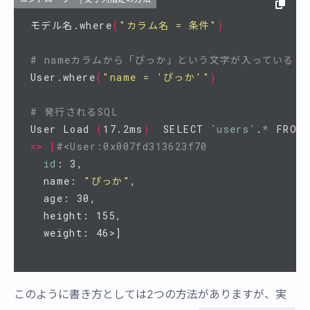
モデル名.where
(
"カラム名 = 条件"
)
# nameカラムから「ぴっか」という文字が入っているレ
User.where
(
"name = 'ぴっか'"
)
# 発行されるSQL
User Load 
(
17.2ms
)
  SELECT 
`
users
`
.
*
 FROM 
=>
[
#<User:0x007fd313623f70
id
: 3,

  name: 
"ぴっか"
,

  age: 30,

  height: 155,

このように書き方としては2つの方法がありますが、実