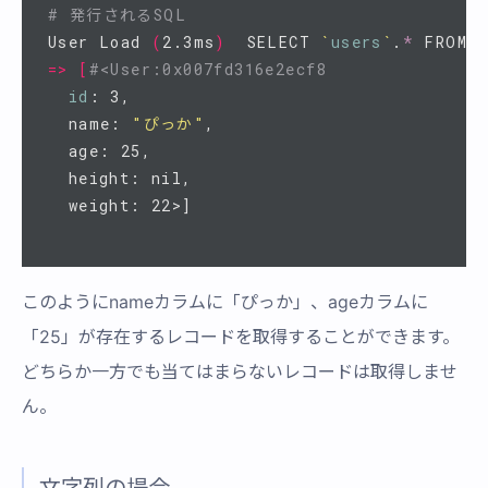
# 発行されるSQL
User Load 
(
2.3ms
)
  SELECT 
`
users
`
.
*
 FROM 
`
=>
[
#<User:0x007fd316e2ecf8
id
: 3,

  name: 
"ぴっか"
,

  age: 25,

  height: nil,

このようにnameカラムに「ぴっか」、ageカラムに
「25」が存在するレコードを取得することができます。
どちらか一方でも当てはまらないレコードは取得しませ
ん。
文字列の場合