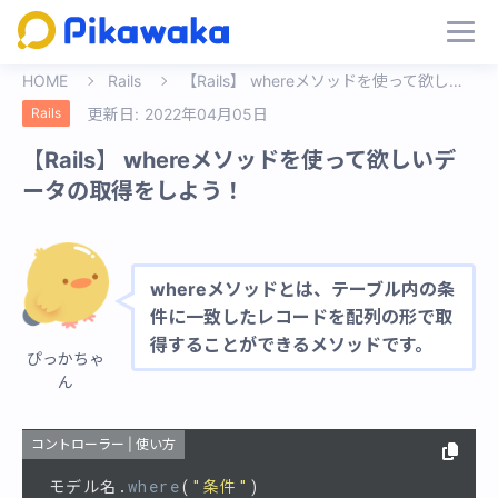
HOME
Rails
【Rails】 whereメソッドを使って欲しいデータの取得をしよう！
Rails
更新日:
2022年04月05日
【Rails】 whereメソッドを使って欲しいデ
ータの取得をしよう！
whereメソッドとは、テーブル内の条
件に一致したレコードを配列の形で取
得することができるメソッドです。
ぴっかちゃ
ん
コントローラー | 使い方
モデル名
.
where
(
"条件"
)