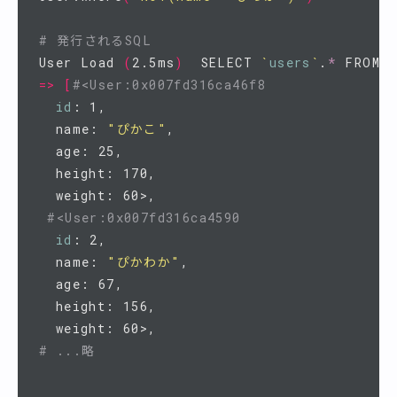
# 発行されるSQL
User Load 
(
2.5ms
)
  SELECT 
`
users
`
.
*
 FROM 
`
=>
[
#<User:0x007fd316ca46f8
id
: 1,

  name: 
"ぴかこ"
,

  age: 25,

  height: 170,

  weight: 60>,

#<User:0x007fd316ca4590
id
: 2,

  name: 
"ぴかわか"
,

  age: 67,

  height: 156,

# ...略