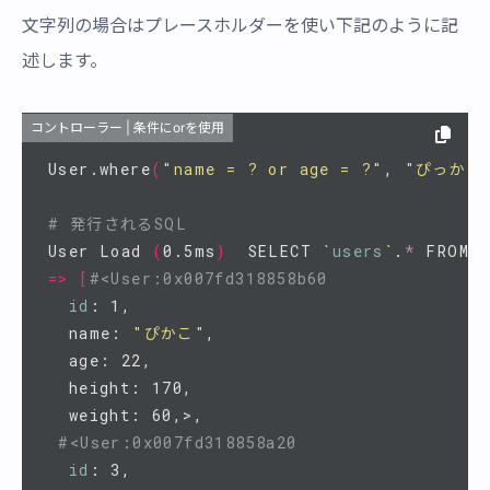
文字列の場合はプレースホルダーを使い下記のように記
述します。
コントローラー | 条件にorを使用
User.where
(
"name = ? or age = ?"
, 
"ぴっか"
,
# 発行されるSQL
User Load 
(
0.5ms
)
  SELECT 
`
users
`
.
*
 FROM 
`
=>
[
#<User:0x007fd318858b60
id
: 1,

  name: 
"ぴかこ"
,

  age: 22,

  height: 170,

  weight: 60,>,

#<User:0x007fd318858a20
id
: 3,
