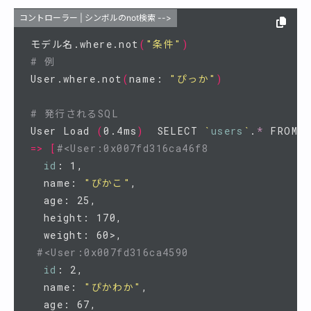
コントローラー | シンボルのnot検索 -->
モデル名.where.not
(
"条件"
)
# 例
User.where.not
(
name: 
"ぴっか"
)
# 発行されるSQL
User Load 
(
0.4ms
)
  SELECT 
`
users
`
.
*
 FROM 
`
=>
[
#<User:0x007fd316ca46f8
id
: 1,

  name: 
"ぴかこ"
,

  age: 25,

  height: 170,

  weight: 60>,

#<User:0x007fd316ca4590
id
: 2,

  name: 
"ぴかわか"
,

  age: 67,
