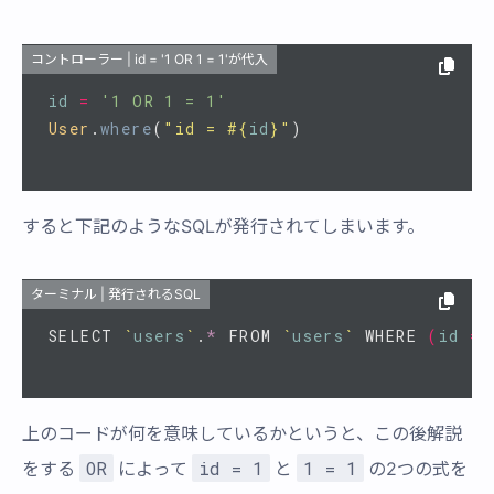
コントローラー | id = '1 OR 1 = 1'が代入
id
=
'1 OR 1 = 1'
User
.
where
(
"id = 
#{
id
}
"
)
すると下記のようなSQLが発行されてしまいます。
ターミナル | 発行されるSQL
SELECT 
`
users
`
.
*
 FROM 
`
users
`
 WHERE 
(
id
=
 
上のコードが何を意味しているかというと、この後解説
OR
id = 1
1 = 1
をする
によって
と
の2つの式を