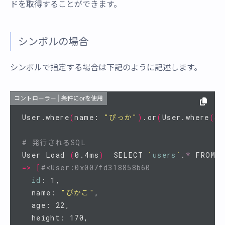
ドを取得することができます。
シンボルの場合
シンボルで指定する場合は下記のように記述します。
コントローラー | 条件にorを使用
User.where
(
name: 
"ぴっか"
)
.or
(
User.where
(
ag
# 発行されるSQL
User Load 
(
0.4ms
)
  SELECT 
`
users
`
.
*
 FROM 
`
=>
[
#<User:0x007fd318858b60
id
: 1,

  name: 
"ぴかこ"
,

  age: 22,

  height: 170,
