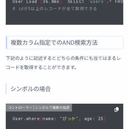
User Load 
(
36.8ms
)
  SELECT 
`
users
`
.
*
 FROM 
# idが5以上のレコードが全て取得できる
複数カラム指定でのAND検索方法
下記のように記述するとどちらの条件にも当てはまるレ
コードを取得することができます。
シンボルの場合
コントローラー | シンボルで複数の指定
User.where
(
name: 
"ぴっか"
, age: 25
)