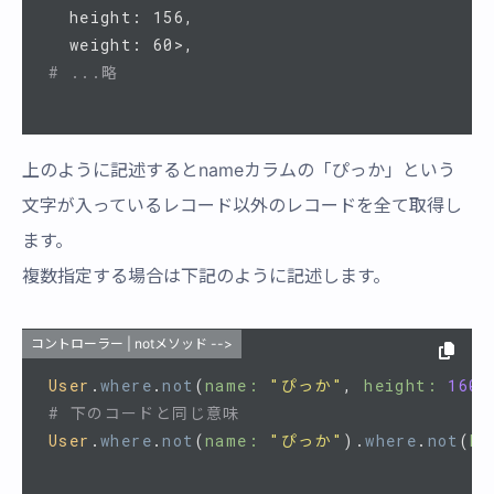
  height: 156,

# ...略
上のように記述するとnameカラムの「ぴっか」という
文字が入っているレコード以外のレコードを全て取得し
ます。
複数指定する場合は下記のように記述します。
コントローラー | notメソッド -->
User
.
where
.
not
(
name: 
"ぴっか"
,
height: 
160
)
# 下のコードと同じ意味
User
.
where
.
not
(
name: 
"ぴっか"
).
where
.
not
(
he