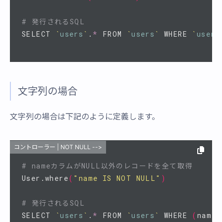
# 発行されるSQL
SELECT 
`
users
`
.
*
 FROM 
`
users
`
 WHERE 
`
users
文字列の場合
文字列の場合は下記のように定義します。
コントローラー | NOT NULL -->
# nameカラムがNULL以外のレコードを全て取得
User.where
(
"name IS NOT NULL"
)
# 発行されるSQL
SELECT 
`
users
`
.
*
 FROM 
`
users
`
 WHERE 
(
name 