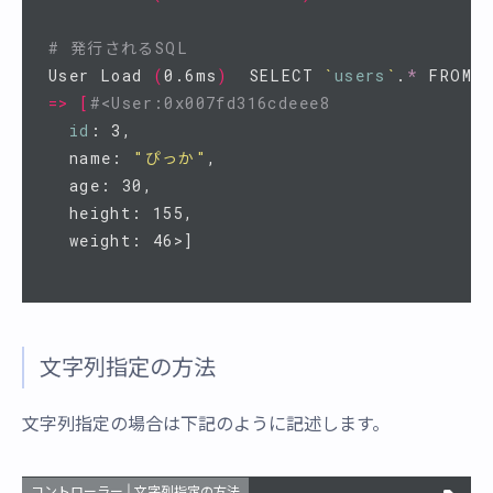
# 発行されるSQL
User Load 
(
0.6ms
)
  SELECT 
`
users
`
.
*
 FROM 
`
=>
[
#<User:0x007fd316cdeee8
id
: 3,

  name: 
"ぴっか"
,

  age: 30,

  height: 155,

文字列指定の方法
文字列指定の場合は下記のように記述します。
コントローラー | 文字列指定の方法