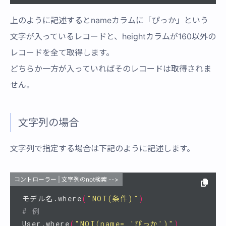
上のように記述するとnameカラムに「ぴっか」という
文字が入っているレコードと、heightカラムが160以外の
レコードを全て取得します。
どちらか一方が入っていればそのレコードは取得されま
せん。
文字列の場合
文字列で指定する場合は下記のように記述します。
コントローラー | 文字列のnot検索 -->
モデル名.where
(
"NOT(条件)"
)
# 例
User.where
(
"NOT(name= 'ぴっか')"
)