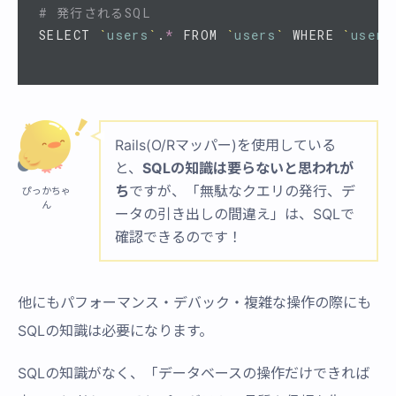
# 発行されるSQL
SELECT 
`
users
`
.
*
 FROM 
`
users
`
 WHERE 
`
users
Rails(O/Rマッパー)を使用している
と、
SQLの知識は要らないと思われが
ち
ですが、「無駄なクエリの発行、デ
ぴっかちゃ
ん
ータの引き出しの間違え」は、SQLで
確認できるのです！
他にもパフォーマンス・デバック・複雑な操作の際にも
SQLの知識は必要になります。
SQLの知識がなく、「データベースの操作だけできれば