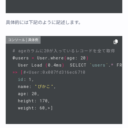
具体的には下記のように記述します。
コンソール | 具体例
# ageカラムに20が入っているレコードを全て取得
@users 
=
 User.where
(
age: 20
)
  User Load 
(
0.4ms
)
  SELECT 
`
users
`
.
*
 FROM
=>
[
#<User:0x007fd316ec6710
id
: 1,

  name: 
"ぴかこ"
,

  age: 20,

  height: 170,
