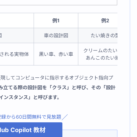
例1
例2
図
車の設計図
たい焼きの型
クリームのたい焼き
される実物体
黒い車、赤い車
あんこのたい焼き
に表現してコンピュータに指示するオブジェクト指向プ
み立てる際の設計図を「クラス」と呼び、その「設計
インスタンス」と呼びます。
登録から60日間無料で見放題
Hub Copilot 教材