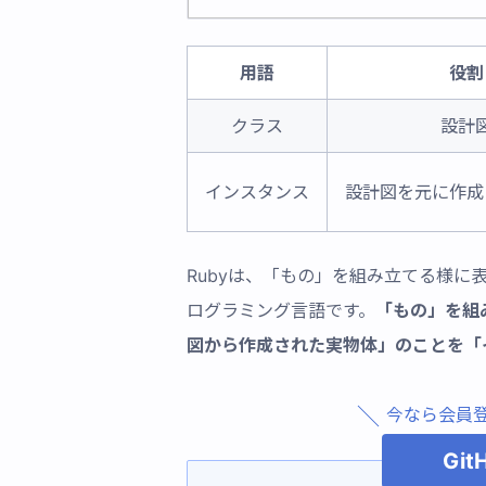
用語
役割
クラス
設計
インスタンス
設計図を元に作成
Rubyは、「もの」を組み立てる様
ログラミング言語です。
「もの」を組
図から作成された実物体」のことを「
今なら会員
Git