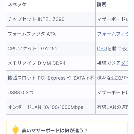
スペック
説明
チップセット INTEL Z390
マザーボードの
フォームファクタ ATX
フォームファク
CPUソケット LGA1151
CPU
を載せる
C
メモリタイプ DIMM DDR4
接続できる
メモ
拡張スロット PCI-Express や SATA n本
様々な追加パー
USB3.0 3つ
マザーボードにも
オンボードLAN 10/100/1000Mbps
有線LANの速度
高いマザーボードは何が違う？