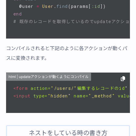
@user
=
User
.
find
(
params
[
:id
])
end
# 既存のレコードを取得しているのでupdateアクション
コンパイルされると下記のように各アクションが動くパ
スに変換されます。
html | updateアクションが動くようにコンパイル
<form
action=
"/users/"
編集するレコードのid
"
m
<input
type=
"hidden"
name=
"_method"
value=
ネストをしている時の書き方