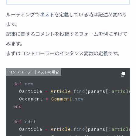
ルーティングで
ネスト
を定義している時は記述が変わり
ます。
記事に関するコメントを投稿するフォームを例に挙げて
みます。
まずはコントローラーのインタンス変数の定義です。
コントローラー | ネストの場合
def
new
@article
=
Article
.
find
(
params
[
:article_
@comment
=
Comment
.
new
end
def
edit
@article
=
Article
.
find
(
params
[
:article_