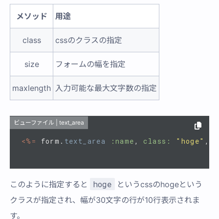
メソッド
用途
class
cssのクラスの指定
size
フォームの幅を指定
maxlength
入力可能な最大文字数の指定
ビューファイル | text_area
<%=
form
.
text_area
:name
,
class: 
"hoge"
,
s
hoge
このように指定すると
というcssのhogeという
クラスが指定され、幅が30文字の行が10行表示されま
す。