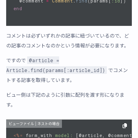
@comment
=
Comment
.
find
(
params
[
:id
])
end
コメントは必ずいずれかの記事に紐づいているので、ど
の記事のコメントなのかという情報が必要になります。
@article =
ですので
Article.find(params[:article_id])
でコメン
トする記事を取得しています。
ビュー側は下記のように引数に配列を渡す形になりま
す。
ビューファイル | ネストの場合
<%=
form_with
model: 
[
@article
,
@comment
]