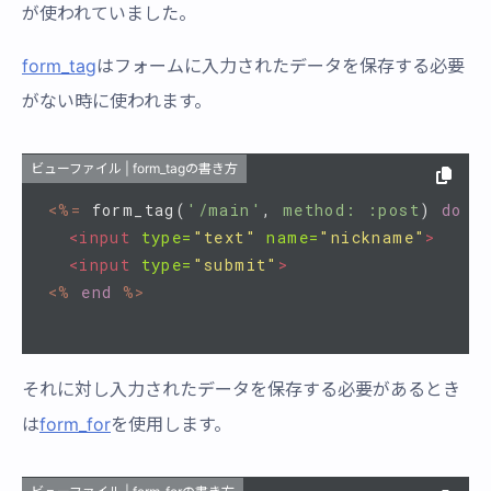
が使われていました。
form_tag
はフォームに入力されたデータを保存する必要
がない時に使われます。
ビューファイル | form_tagの書き方
<%=
form_tag
(
'/main'
,
method: :post
)
do
%
<input
type=
"text"
name=
"nickname"
>
<input
type=
"submit"
>
<%
end
%>
それに対し入力されたデータを保存する必要があるとき
は
form_for
を使用します。