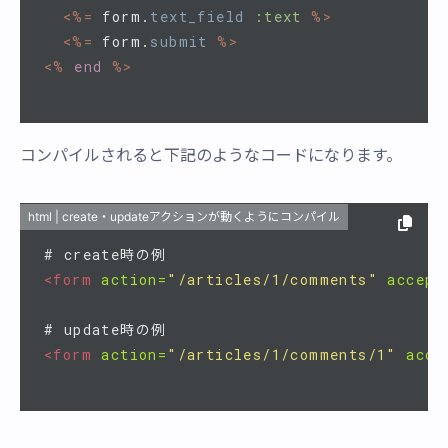
<%=
form
.
text_field
:text
%>
<%=
form
.
submit
%>
<%
end
%>
コンパイルされると下記のようなコードになります。
html | create・updateアクションが動くようにコンパイル
<form
action=
"/articles/1/comments"
accept
<form
action=
"/articles/1/comments/1"
acce