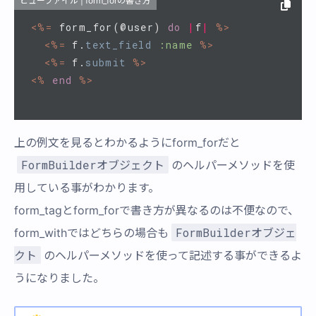
ビューファイル | form_forの書き方
<%=
form_for
(
@user
)
do
|
f
|
%>
<%=
f
.
text_field
:name
%>
<%=
f
.
submit
%>
<%
end
%>
上の例文を見るとわかるようにform_forだと
FormBuilderオブジェクト
のヘルパーメソッドを使
用している事がわかります。
form_tagとform_forで書き方が異なるのは不便なので、
FormBuilderオブジェ
form_withではどちらの場合も
クト
のヘルパーメソッドを使って記述する事ができるよ
うになりました。