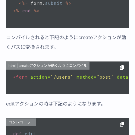
<%=
form
.
submit
%>
<%
end
%>
コンパイルされると下記のようにcreateアクションが動
くパスに変換されます。
html | createアクションが動くようにコンパイル
<form
action=
"/users"
method=
"post"
data-r
editアクションの時は下記のようになります。
コントローラー
def
edit