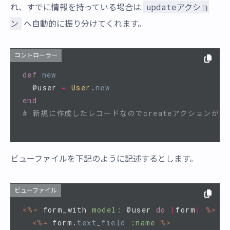
updateアクショ
れ、すでに情報を持っている場合は
ン
へ自動的に振り分けてくれます。
コントローラー
def
new
@user
=
User
.
new
end
# 新規に作成したレコードなのでcreateアクションが動
ビューファイルを下記のように記述するとします。
ビューファイル
<%=
form_with
model: 
@user
do
|
form
|
%>
<%=
form
.
text_field
:name
%>