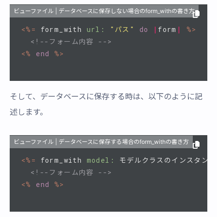
ビューファイル | データベースに保存しない場合のform_withの書き方
<%=
form_with
url: 
"パス"
do
|
form
|
%>
<!--フォーム内容 -->
<%
end
%>
そして、データベースに保存する時は、以下のように記
述します。
ビューファイル | データベースに保存する場合のform_withの書き方
<%=
form_with
model: 
モデルクラスのインスタンス
<!--フォーム内容 -->
<%
end
%>