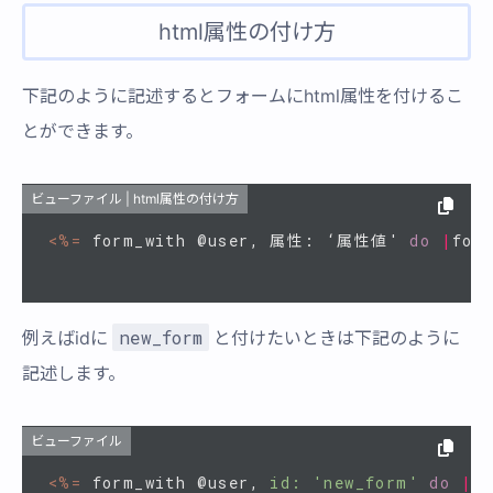
html属性の付け方
下記のように記述するとフォームにhtml属性を付けるこ
とができます。
ビューファイル | html属性の付け方
<%=
form_with
@user
,
属性
:
‘属性値'
do
|
for
new_form
例えばidに
と付けたいときは下記のように
記述します。
ビューファイル
<%=
form_with
@user
,
id: 
'new_form'
do
|
f