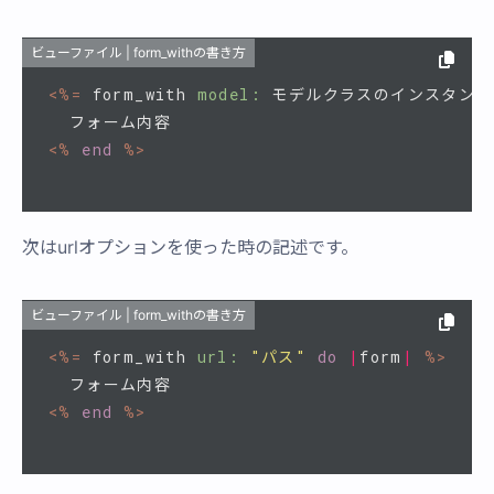
ビューファイル | form_withの書き方
<%=
form_with
model: 
モデルクラスのインスタンス
<%
end
%>
次はurlオプションを使った時の記述です。
ビューファイル | form_withの書き方
<%=
form_with
url: 
"パス"
do
|
form
|
%>
<%
end
%>