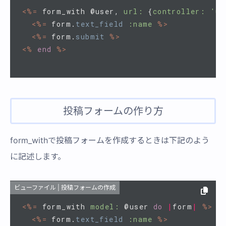
<%=
form_with
@user
,
url: 
{
controller: 
'us
<%=
form
.
text_field
:name
%>
<%=
form
.
submit
%>
<%
end
%>
投稿フォームの作り方
form_withで投稿フォームを作成するときは下記のよう
に記述します。
ビューファイル | 投稿フォームの作成
<%=
form_with
model: 
@user
do
|
form
|
%>
<%=
form
.
text_field
:name
%>