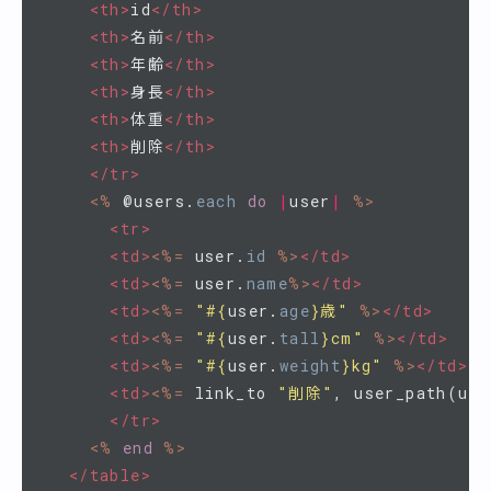
<th>
id
</th>
<th>
名前
</th>
<th>
年齢
</th>
<th>
身長
</th>
<th>
体重
</th>
<th>
削除
</th>
</tr>
<%
@users
.
each
do
|
user
|
%>
<tr>
<td>
<%=
user
.
id
%>
</td>
<td>
<%=
user
.
name
%>
</td>
<td>
<%=
"
#{
user
.
age
}
歳"
%>
</td>
<td>
<%=
"
#{
user
.
tall
}
cm"
%>
</td>
<td>
<%=
"
#{
user
.
weight
}
kg"
%>
</td>
<td>
<%=
link_to
"削除"
,
user_path
(
use
</tr>
<%
end
%>
</table>