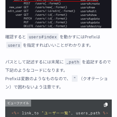
users#index
確認すると
を動かすにはPrefixは
users
を指定すればいいことがわかります。
_path
パスとして記述するには末尾に
を追記するので
下記のようなコードになります。
"
Prefixは変数のようなものなので、
（クオテーショ
ン）で囲わないよう注意です。
ビューファイル
<%=
link_to
"ユーザー一覧"
,
users_path
%>