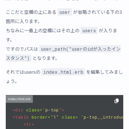
user
ここだと空欄の上にある
が省略されている下の3
箇所に入ります。
users
ちなみに一番上の空欄にはその上の
が入りま
す。
user_path("userのidが入ったイン
ですのでパスは
スタンス")
となります。
index.html.erb
それではusersの
を編集してみまし
ょう。
index.html.erb
<div
class=
'p-top'
>
<table
border=
"1"
class= 
'p-top__introduce
<tr>