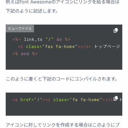
例えばFont Awesomeのアイコンにリンクを貼る場合は
下記のように記述します。
ビューファイル
<%=
link_to
"/"
do
%>
<i
class=
"fas fa-home"
></i>
<%
end
%>
このように書くと下記のコードにコンパイルされます。
<a
href=
"/"
><i
class=
"fa fa-home"
></i>
 ト
アイコンに対してリンクを作成する場合はこのようにブ