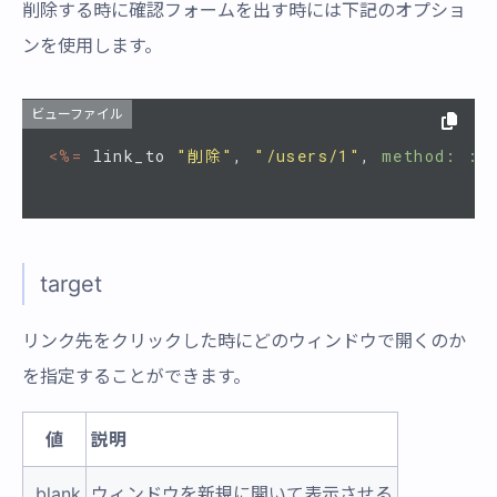
削除する時に確認フォームを出す時には下記のオプショ
ンを使用します。
ビューファイル
<%=
link_to
"削除"
,
"/users/1"
,
method: :d
target
リンク先をクリックした時にどのウィンドウで開くのか
を指定することができます。
値
説明
_blank
ウィンドウを新規に開いて表示させる