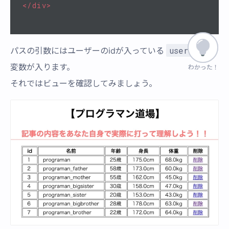
</div>
user
パスの引数にはユーザーのidが入っている
という
変数が入ります。
わかった！
わかった！
それではビューを確認してみましょう。