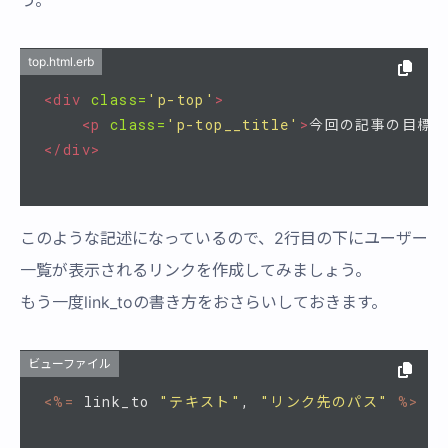
top.html.erb
<div
class=
'p-top'
>
<p
class=
'p-top__title'
>
今回の記事の目標：
</div>
このような記述になっているので、2行目の下にユーザー
一覧が表示されるリンクを作成してみましょう。
もう一度link_toの書き方をおさらいしておきます。
ビューファイル
<%=
link_to
"テキスト"
,
"リンク先のパス"
%>