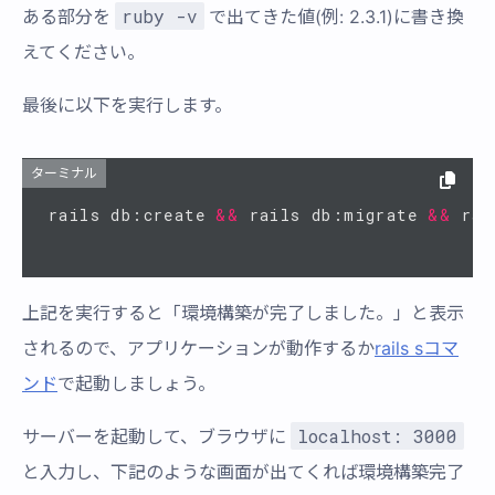
ruby -v
ある部分を
で出てきた値(例: 2.3.1)に書き換
えてください。
最後に以下を実行します。
ターミナル
rails db:create 
&&
 rails db:migrate 
&&
 rai
上記を実行すると「環境構築が完了しました。」と表示
されるので、アプリケーションが動作するか
rails sコマ
ンド
で起動しましょう。
localhost: 3000
サーバーを起動して、ブラウザに
と入力し、下記のような画面が出てくれば環境構築完了