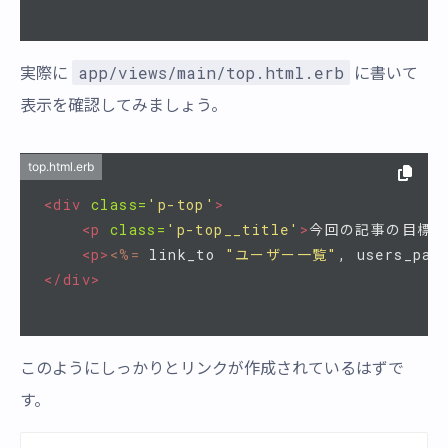
app/views/main/top.html.erb
実際に
に書いて
表示を確認してみましょう。
top.html.erb
<div
class=
'p-top'
>
<p
class=
'p-top__title'
>
今回の記事の目標：
<p>
<%=
link_to
"ユーザー一覧"
,
users_pat
</div>
このようにしっかりとリンクが作成されているはずで
す。