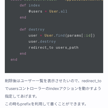
def
index
@users
=
User
.
all
end
def
destroy
user
=
User
.
find
(
params
[
:id
])
user
.
destroy
redirect_to
users_path
end
end
削除後はユーザー一覧を表示させたいので、redirect_to
でusersコントローラーのindexアクションを動かすよう
指定してあげます。
この時もprefixを利用して書くことができます。