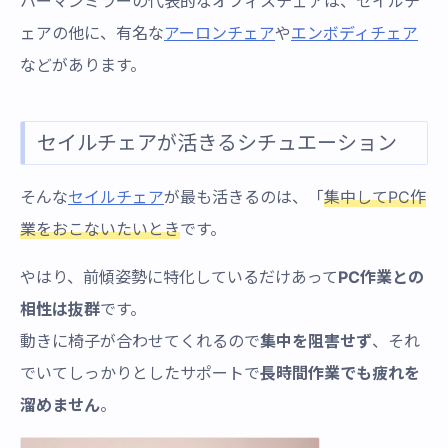
ハーマンミラーの代表的なオフィスチェアは、セイルチ
ェアの他に、有名な
アーロンチェア
や
エンボディチェア
などがあります。
セイルチェアが活きるシチュエーション
そんな
セイルチェア
が最も活きるのは、「
集中してPC作
業をおこないたいとき
です。
やはり、前傾姿勢に特化しているだけあって
PC作業との
相性は抜群
です。
動きに椅子が合わせてくれるので
集中を阻害せず
、それ
でいてしっかりとしたサポートで
長時間作業でも疲れを
溜めません
。